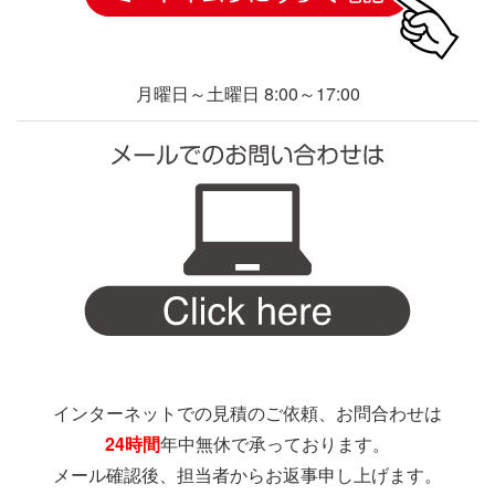
を持っている部位です。そこのコブが胃袋の歯ともいわれ
鉄など、多くの栄養を含んでいて、体に良い内臓肉です。
ぼんじりとは、鶏の尻尾(テール）の肉です。
ており、砂肝と称されています。
0.15 mg
冷水に30分くらいつけ、血抜きをすれば臭みが気になりま
1羽に1個しかとれない貴重な部位です。「三角」「ぼんぼ
食感は独特で、シコシコ・コリコリとして、焼き鳥や炒め
せん。
ち」などともいいます。
カルシウム
月曜日～土曜日 8:00～17:00
ものにするとお酒のお供にぴったりです。
焼き鳥や炒め物、レバーペーストなどに使用します。
脂のノリが良く、とてもジューシーな味わいです。
5 mg
その食感も人気で、焼き鳥屋さんでよく使われています。
エネルギー
260 Kcal
タンパク質
16.4 g
脂質
20.3 g
インターネットでの見積のご依頼、お問合わせは
鉄
24時間
年中無休で承っております。
メール確認後、担当者からお返事申し上げます。
21 mg