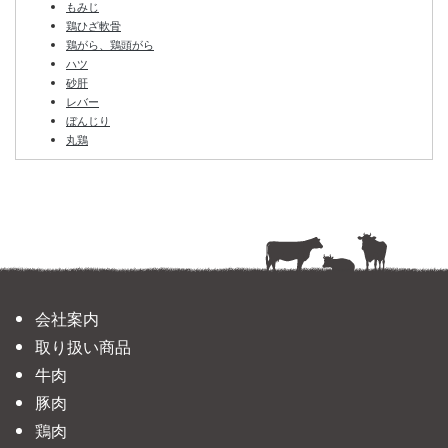
もみじ
鶏ひざ軟骨
鶏がら、鶏頭がら
ハツ
砂肝
レバー
ぼんじり
丸鶏
会社案内
取り扱い商品
牛肉
豚肉
鶏肉