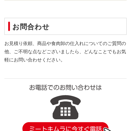
てばもととは、人間でいう、肘と肩の間の部分に該当しま
しいコクのある味が特徴です。
コラーゲン豊富 珍しい部位
す。胸肉に一番近いので、てばさきに比べて肉が多く付い
皮つきで調理する場合は、フォークなどで皮に穴をあける
もみじとは、鶏の足です。
ています。別名「ウィングスティック」です。
居酒屋メニューの定番
と味のしみこみが良く、縮みが少なくなります。また、骨
なかなか見かけない珍しい部位です。スープのダシとして
お問合わせ
モモ肉同様にコクがあり、脂肪が少なく柔らかいのが特徴
を付けたまま調理されることも多いです。
鶏のひざにある軟骨です。なので1羽に２個しか取れませ
はもちろん、中華風の味付けで煮て食べてもおいしいで
ラーメンのスープやダシに
です。唐揚げのほかにも煮物などに適しています。
骨付き肉のうち、中央の関節で切り離した下の部分を、
ん。カルシウムとコラーゲンを多く含み、コリコリとした
す。
お見積り依頼、商品や食肉卸の仕入れについてのご質問の
「ドラムスティック」とも呼びます。
鶏がらとは、スープを取るための鶏の骨です。身を取り除
食感が楽しめます。
豪華な一品 丸鶏
コラーゲンが豊富で女性にとってはうれしい部位です。
他、ご不明な点などございましたら、どんなことでもお気
いた脊髄、および肋骨から尻尾までの胴部分と、頭のみの
居酒屋などでは、鶏の軟骨揚げとして定番のメニューにな
主要なお肉の栄養成分表
お腹の中を抜いているものを「中抜き」といいます。
軽にお問い合わせください。
部分があります。旨味のもととなるグルタミン酸が多く含
っています。
中華料理店でさまざまなメニューに使われます。また、韓
(100ｇあたり）
まれているので、スープのダシとして使用されます。
国料理で有名なサムゲタンでは、丸鶏の中にもち米や薬膳
ラーメンなどのスープはもちろん、カレーやシチューなど
食材を詰めて使用しています。
ビタミンA
独特食感の希少品
の煮込み料理のダシにも最適です。
唐揚げやローストチキンにしても、豪華な一品として楽し
コリコリ食感 おつまみに最高
180 IU
ハツとは、心臓です。1羽に1個しかないので希少品です。
めるでしょう。
ヘルシーな部位で、弾力のある食感と、独特の旨味を楽し
砂肝とは、鶏の胃袋の中の砂嚢(さのう）と言われる部分
ビタミンB1
めます。
栄養豊富な鶏レバー
です。
0.09 mg
串焼、煮物、揚げ物、炒め物に使用でき、焼き鳥屋さんや
食べ物と一緒に飲み込んだ砂で、食べ物を細かく砕く機能
焼き鳥屋さんで人気
レバーとは、肝臓のことです。タンパク質、ビタミンＡ、
居酒屋のメニューに最適です。
ビタミンB2