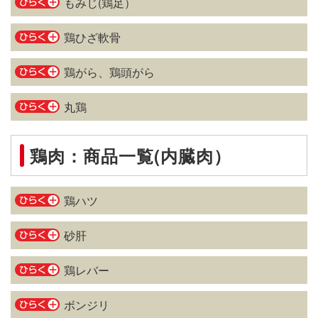
もみじ(鶏足）
鶏ひざ軟骨
鶏がら、鶏頭がら
丸鶏
唐揚げや串物に最適
手羽先は、人間でいう、指の部分に該当します。ゼラチン
鶏肉：商品一覧(内臓肉）
串焼、網焼きなどで人気
質と脂肪に富んでいるのが特徴です。
鶏の皮です。脂肪の量が多く、エネルギーはささみの約5
そのため、唐揚げや煮込み、出汁などに適しています。
タンパク質の多いささみ肉
鶏ハツ
倍です。
「てばさき唐揚げ」は名古屋の名物料理の一つになってい
ささみとは、胸肉に近接した部位です。形が似ている「笹
黄色の脂肪を除き、さっと茹でて冷水にとり、余分な油や
どんな味にもなじむ鶏胸肉
ます。また、中に詰め物をした「てばさき餃子」や「手羽
砂肝
の葉(ささのは）」から名前がつきました。
においを洗い流してから調理します。
先めんたい」などもあります。
むね肉とは、胸部の肉のことです。柔らかい肉質で、低脂
脂肪は少なく、タンパク質を多く含んでいます。
鶏肉らしいコクを持つ部位
唐揚げや網焼き、串焼に最適です。
鶏レバー
肪なのであっさりとした味わいが特徴です。
肉質が柔らかいため、さっとゆでて、酒蒸しやサラダ、あ
ももとは、脚の付け根から先の部分です。比較的、脂肪を
タンパク質も豊富。どんな味にもなじみやすいので、唐揚
唐揚げに適したコクと旨味
え物などに合います。
ボンジリ
多く含んでいます。むね肉に比べると硬いですが、鶏肉ら
げ、焼き鳥、蒸し物、煮物など、様々な料理に使えます。